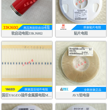
软启动电阻33KJ60Ω
贴片电阻
国巨YAGEO插件金属膜电阻MFR
AVX钽电容