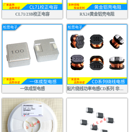
CL71/23B校正电容
RX24黄金铝壳电阻
一体成型电感
贴片绕线功率电感CD系列 非屏蔽