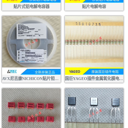
贴片式铝电解电容器
贴片电解电容
AVX尼吉康NICHICON贴片钽电容F920J226MPA 22UF6.3V P型0805
国巨YAGEO插件金属氧化膜电阻RSF