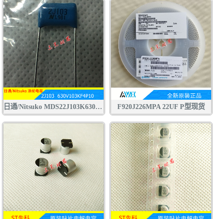
日通/Nitsuko MDS22J103K630V CBB电容 聚丙烯 聚酯膜 涤纶 金属膜 电容
F920J226MPA 22UF P型现货