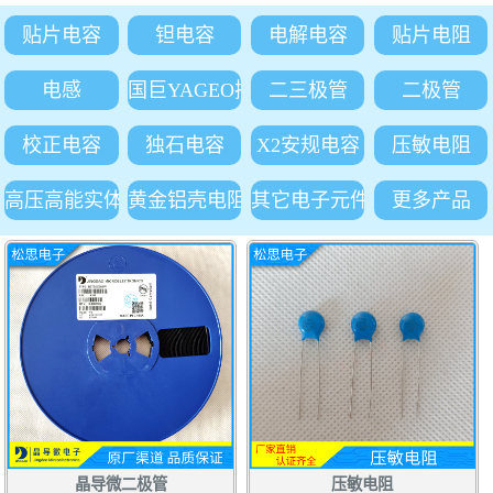
贴片电容
钽电容
电解电容
贴片电阻
电感
国巨YAGEO插件电阻
二三极管
二极管
校正电容
独石电容
X2安规电容
压敏电阻
高压高能实体吸收电阻
黄金铝壳电阻
其它电子元件
更多产品
晶导微二极管
压敏电阻