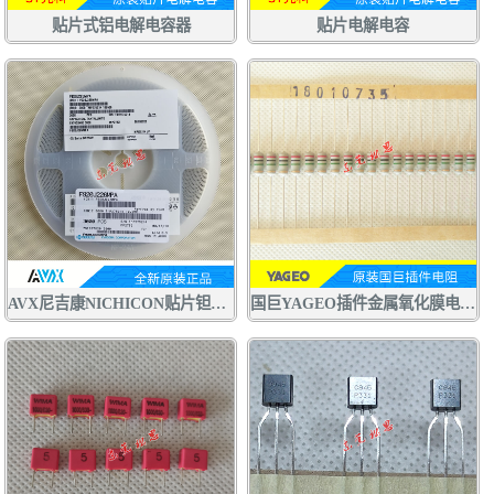
贴片式铝电解电容器
贴片电解电容
AVX尼吉康NICHICON贴片钽电容F920J226MPA 22UF6.3V P型0805
国巨YAGEO插件金属氧化膜电阻RSF