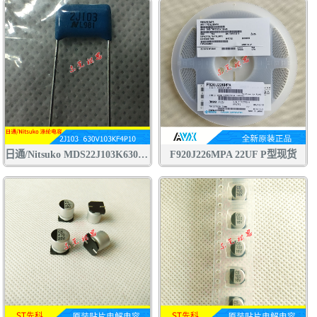
日通/Nitsuko MDS22J103K630V CBB电容 聚丙烯 聚酯膜 涤纶 金属膜 电容
F920J226MPA 22UF P型现货