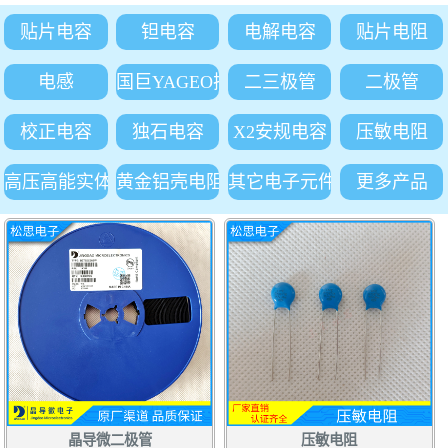
贴片电容
钽电容
电解电容
贴片电阻
电感
国巨YAGEO插件电阻
二三极管
二极管
校正电容
独石电容
X2安规电容
压敏电阻
高压高能实体吸收电阻
黄金铝壳电阻
其它电子元件
更多产品
晶导微二极管
压敏电阻