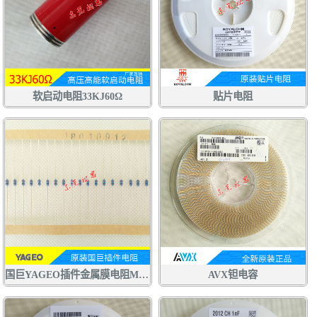
软启动电阻33KJ60Ω
贴片电阻
国巨YAGEO插件金属膜电阻MFR
AVX钽电容