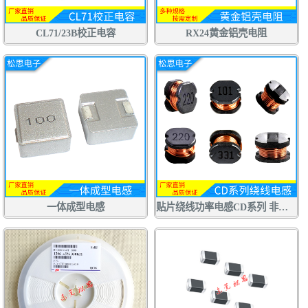
CL71/23B校正电容
RX24黄金铝壳电阻
一体成型电感
贴片绕线功率电感CD系列 非屏蔽