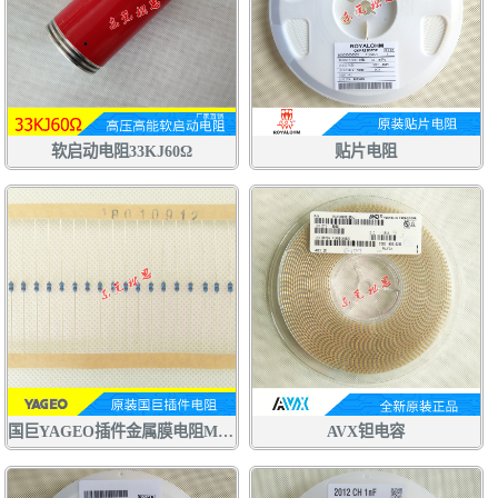
软启动电阻33KJ60Ω
贴片电阻
国巨YAGEO插件金属膜电阻MFR
AVX钽电容