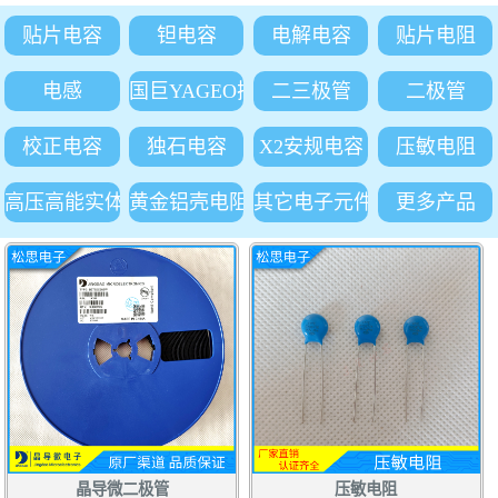
贴片电容
钽电容
电解电容
贴片电阻
电感
国巨YAGEO插件电阻
二三极管
二极管
校正电容
独石电容
X2安规电容
压敏电阻
高压高能实体吸收电阻
黄金铝壳电阻
其它电子元件
更多产品
晶导微二极管
压敏电阻