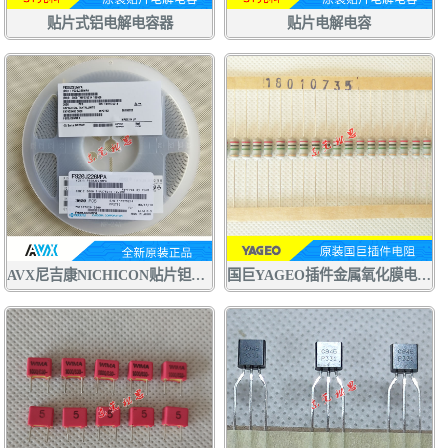
贴片式铝电解电容器
贴片电解电容
AVX尼吉康NICHICON贴片钽电容F920J226MPA 22UF6.3V P型0805
国巨YAGEO插件金属氧化膜电阻RSF