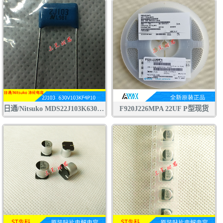
日通/Nitsuko MDS22J103K630V CBB电容 聚丙烯 聚酯膜 涤纶 金属膜 电容
F920J226MPA 22UF P型现货