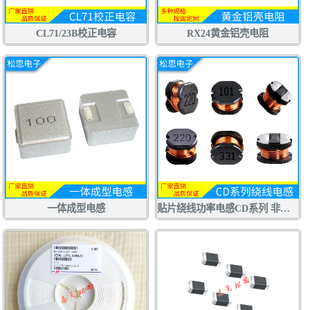
CL71/23B校正电容
RX24黄金铝壳电阻
一体成型电感
贴片绕线功率电感CD系列 非屏蔽