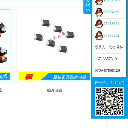
150695486
78654866
95488622
37383332
联系人：成功 蒋林
13713357310
0769-87868126
扫一扫，关注我们
蔽
贴片电感