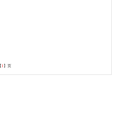
【
1
】页