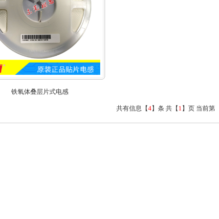
铁氧体叠层片式电感
共有信息【
4
】条 共【
1
】页 当前第