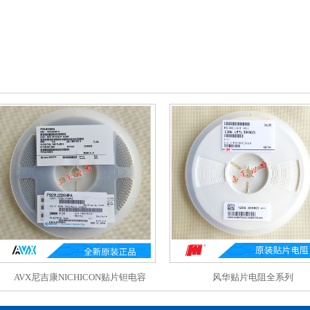
AVX尼吉康NICHICON贴片钽电容
风华贴片电阻全系列
F920J226MPA 22UF6.3V P型0805