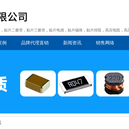
感
，
贴片二极管
，
贴片三极管
，
贴片电感
，
贴片磁珠
，
贴片排阻
，
高压电阻
，
高
案例
品牌代理直销
新闻资讯
销售网络
示