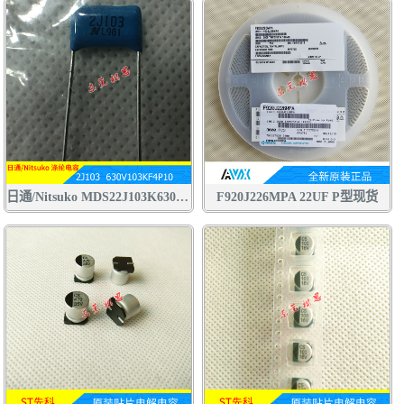
日通/Nitsuko MDS22J103K630V CBB电容 聚丙烯 聚酯膜 涤纶 金属膜 电容
F920J226MPA 22UF P型现货