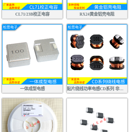
CL71/23B校正电容
RX24黄金铝壳电阻
一体成型电感
贴片绕线功率电感CD系列 非屏蔽