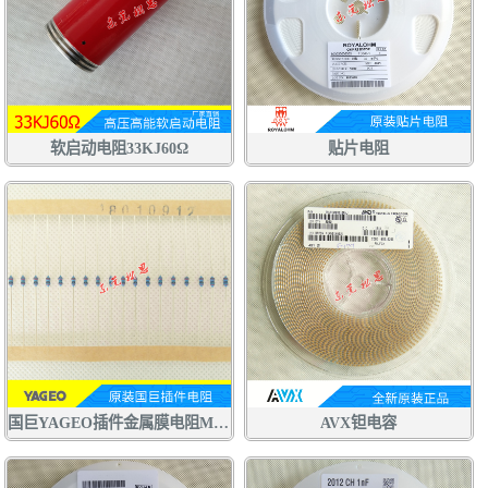
软启动电阻33KJ60Ω
贴片电阻
国巨YAGEO插件金属膜电阻MFR
AVX钽电容