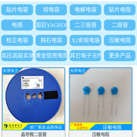
贴片电容
钽电容
电解电容
贴片电阻
电感
国巨YAGEO插件电阻
二三极管
二极管
校正电容
独石电容
X2安规电容
压敏电阻
高压高能实体吸收电阻
黄金铝壳电阻
其它电子元件
更多产品
晶导微二极管
压敏电阻