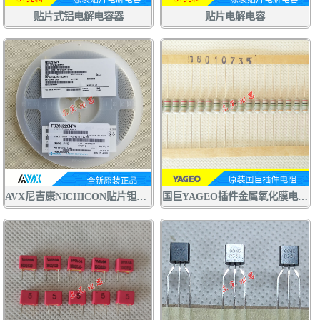
贴片式铝电解电容器
贴片电解电容
AVX尼吉康NICHICON贴片钽电容F920J226MPA 22UF6.3V P型0805
国巨YAGEO插件金属氧化膜电阻RSF