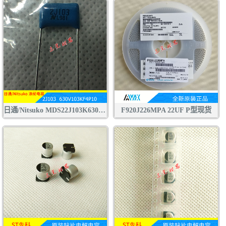
日通/Nitsuko MDS22J103K630V CBB电容 聚丙烯 聚酯膜 涤纶 金属膜 电容
F920J226MPA 22UF P型现货