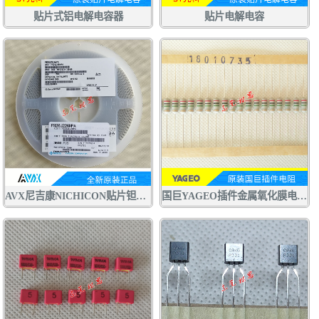
贴片式铝电解电容器
贴片电解电容
AVX尼吉康NICHICON贴片钽电容F920J226MPA 22UF6.3V P型0805
国巨YAGEO插件金属氧化膜电阻RSF