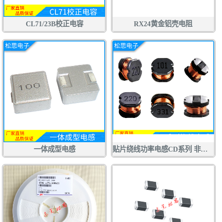
CL71/23B校正电容
RX24黄金铝壳电阻
一体成型电感
贴片绕线功率电感CD系列 非屏蔽