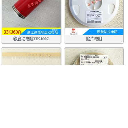
软启动电阻33KJ60Ω
贴片电阻
国巨YAGEO插件金属膜电阻MFR
AVX钽电容