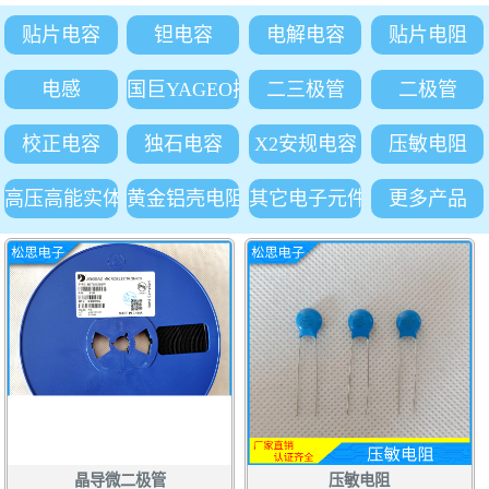
贴片电容
钽电容
电解电容
贴片电阻
电感
国巨YAGEO插件电阻
二三极管
二极管
校正电容
独石电容
X2安规电容
压敏电阻
高压高能实体吸收电阻
黄金铝壳电阻
其它电子元件
更多产品
晶导微二极管
压敏电阻