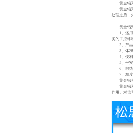
黄金铝壳电
黄金铝壳电
处理之后，
黄金铝壳
1、运用普
劣的工控环
2、产品高
3、体积小
4、便利装
5、平安性
6、散热性
7、精度高
黄金铝壳
黄金铝壳电
作用。对信