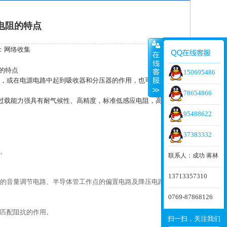
电阻的特点
：网络收集
的特点
150695486
，或在电源电路中起到吸收器和分压器的作用，也可用作震
78654866
，过载能力强具有耐气候性、高精度，标准低感应电阻，高稳
95488622
37383332
。
联系人：成功 蒋林
13713357310
的音量调节电路、半导体管工作点的偏置电路及降压电路
0769-87868126
匹配阻抗的作用。
扫一扫，关注我们