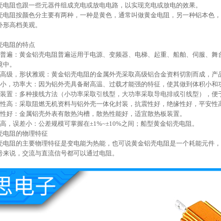
阻也跟一些元器件组成充电或放电电路，以实现充电或放电的效果。
阻按颜色分主要有两种，一种是黄色，通常叫做黄金电阻，另一种铝本色，
外形高档美观。
电阻的特点
遍：黄金铝壳电阻普遍运用于电源、变频器、电梯、起重、船舶、伺服、舞台
境中。
级，形状雅观：黄金铝壳电阻的金属外壳采取高级铝合金资料切割而成，产品
，功率大：因为铝外壳具备耐高温、过载才能强的特征，使其做到体积小和
置：多种接线方法（小功率采取引线型，大功率采取导电排或引线型），便
高：采取阻燃无机资料与铝外壳一体化封装，抗震性好，绝缘性好，平安性
好：金属铝壳外表有散热沟槽，散热性能好，适宜散热板装置。
，误差小：公差规模可掌握在±1%~±10%之间；船型黄金铝壳电阻。
电阻的物理特征
阻的主要物理特征是变电能为热能，也可说黄金铝壳电阻是一个耗能元件，
号来说，交流与直流信号都可以通过电阻。