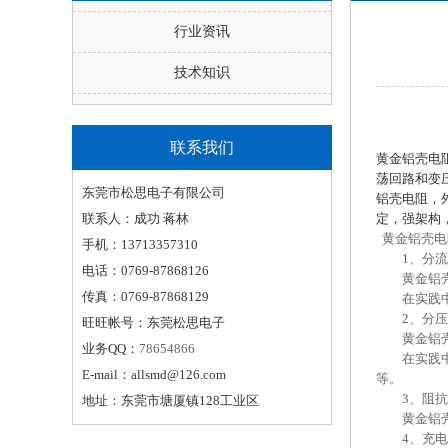
行业资讯
技术知识
联系我们
黄金铝壳电
荡回路和变
东莞市松思电子有限公司
铝壳电阻，
联系人：成功 蒋林
定，强架构
黄金铝壳电
手机：13713357310
1、分流
电话：0769-87868126
黄金铝壳电
传真：0769-87868129
在实践中经
2、分压
旺旺帐号：东莞松思电子
黄金铝壳电
业务QQ：
78654866
在实践中可
E-mail：allsmd@126.com
等。
3、阻抗
地址：东莞市塘厦镇128工业区
黄金铝壳电
4、充电