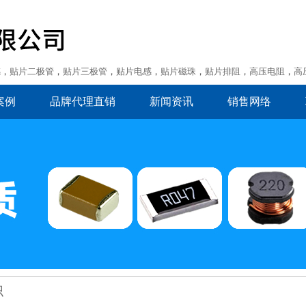
感
，
贴片二极管
，
贴片三极管
，
贴片电感
，
贴片磁珠
，
贴片排阻
，
高压电阻
，
高
案例
品牌代理直销
新闻资讯
销售网络
识