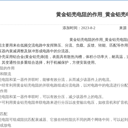
黄金铝壳电阻的作用_黄金铝壳
添加时间：2023-8-2
来源
黄金铝壳电阻的作用_黄金铝壳电阻
阻
主要用来在低频交流电路中发挥降压、分流、负载、反馈、转能、匹配等作用
压器内衰减调整及脉冲形成电路中的分流器。
外壳采用铝合金(黄金铝壳)制造，表面具有散热沟槽，体积小功率大，耐高温
，其变通性佳多重组合选择，利于机械保护，方便安装使用。
阻的作用
和限流
阻和某一器件并联时，能够有效分流，从而减少该器件上的电流。
常利用黄金铝壳电阻的并联电路组成分流电路，以对电路中的电流进行分配
作用
阻和某一器件串联时，可以有效分压，减少该器件上的电压。
利用黄金铝壳电阻串联电路来进行分压以改变输出电压，如收音机和扩音机
匹配
阻可组成阻抗匹配衰减器、它接在特性阻抗不同的两个网络中间，可以起到
或放电